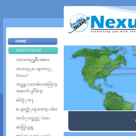
Sk
ma
co
HOME
NEXUS TEAM
ဘာသာရပ္အမ်ိဳးအစား
အဘယ့္ေၾကာင့္
Nexus?
သင္တန္းသားမ်ားအတြက္
အႀကံျပဳခ်က္
ဓါတ္ပံုက႑
ေနာက္ဆံုးရသတင္းမ်ား
အသံုးဝင္မည့္ links
ဆက္သြယ္ရန္
စာမ်က္ႏွာေျမပံု