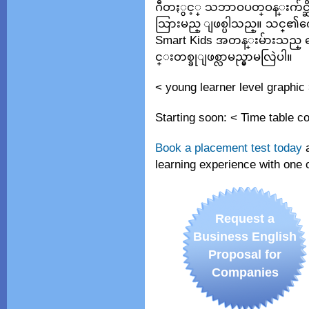
ဂီတႏွင့္ သဘာဝပတ္ဝန္းက်င္ဆို
သြားမည္ ျဖစ္ပါသည္။ သင္၏က
Smart Kids အတန္းမ်ားသ
င္းတစ္ခုျဖစ္လာမည္မွာမလြဲပါ။
< young learner level graphic
Starting soon: < Time table c
Book a placement test today
a
learning experience with one 
Request a
Business English
Proposal for
Companies