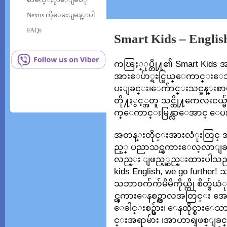
Nexus ကိုေမးျမန္းပါ
FAQs
Smart Kids – Englis
ကၽြႏ္ုပ္တို႔၏ Smart Kids 
အားေပ်ာ္ရႊင္ဖြယ္ေကာင္းေသာ 
ပးျခင္း၊ေက်ာင္းသင္ခန္းစာမ်ာ
တို႔ႏွင့္အတူ သင္တို႔ကေလးငယ္မ
က္ေကာင္းမြန္လာေအာင္ ေပးစြ
အတန္းတိုင္းအားလံုးတြင္ အမ
ည့္ ပညာသင္ၾကားေလ့လာျခင္းႏ
လည္း ျဖည့္ဆည္းထားပါသည္။ w
kids English, we go further!
သဘာ၀က်က်မိမိကိုယ္ကို စိတ္ခ်ယံ
င္ၾကားေနစဥ္ကာလအတြင္း အေရ
ေခါင္းစဥ္မ်ား၊ ေနထိုင္စားေ
င္းအရာမ်ား ၊အာဟာရျဖစ္ျခင္